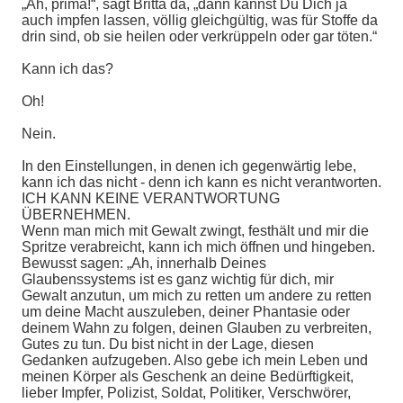
„Ah, prima!“, sagt Britta da, „dann kannst Du Dich ja
auch impfen lassen, völlig gleichgültig, was für Stoffe da
drin sind, ob sie heilen oder verkrüppeln oder gar töten.“
Kann ich das?
Oh!
Nein.
In den Einstellungen, in denen ich gegenwärtig lebe,
kann ich das nicht - denn ich kann es nicht verantworten.
ICH KANN KEINE VERANTWORTUNG
ÜBERNEHMEN.
Wenn man mich mit Gewalt zwingt, festhält und mir die
Spritze verabreicht, kann ich mich öffnen und hingeben.
Bewusst sagen: „Ah, innerhalb Deines
Glaubenssystems ist es ganz wichtig für dich, mir
Gewalt anzutun, um mich zu retten um andere zu retten
um deine Macht auszuleben, deiner Phantasie oder
deinem Wahn zu folgen, deinen Glauben zu verbreiten,
Gutes zu tun. Du bist nicht in der Lage, diesen
Gedanken aufzugeben. Also gebe ich mein Leben und
meinen Körper als Geschenk an deine Bedürftigkeit,
lieber Impfer, Polizist, Soldat, Politiker, Verschwörer,