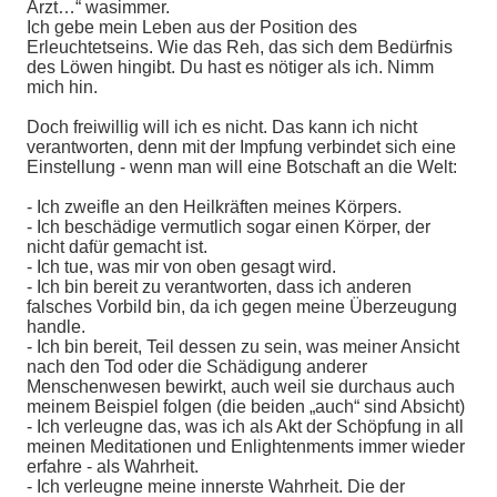
Arzt…“ wasimmer.
Ich gebe mein Leben aus der Position des
Erleuchtetseins. Wie das Reh, das sich dem Bedürfnis
des Löwen hingibt. Du hast es nötiger als ich. Nimm
mich hin.
Doch freiwillig will ich es nicht. Das kann ich nicht
verantworten, denn mit der Impfung verbindet sich eine
Einstellung - wenn man will eine Botschaft an die Welt:
- Ich zweifle an den Heilkräften meines Körpers.
- Ich beschädige vermutlich sogar einen Körper, der
nicht dafür gemacht ist.
- Ich tue, was mir von oben gesagt wird.
- Ich bin bereit zu verantworten, dass ich anderen
falsches Vorbild bin, da ich gegen meine Überzeugung
handle.
- Ich bin bereit, Teil dessen zu sein, was meiner Ansicht
nach den Tod oder die Schädigung anderer
Menschenwesen bewirkt, auch weil sie durchaus auch
meinem Beispiel folgen (die beiden „auch“ sind Absicht)
- Ich verleugne das, was ich als Akt der Schöpfung in all
meinen Meditationen und Enlightenments immer wieder
erfahre - als Wahrheit.
- Ich verleugne meine innerste Wahrheit. Die der